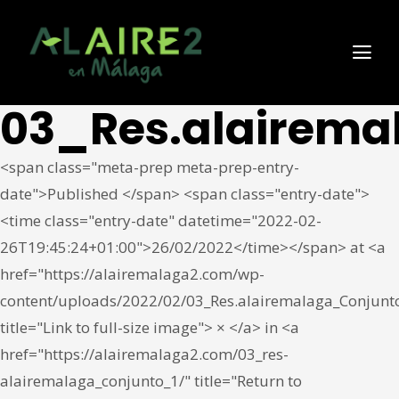
03_Res.alairema
<span class="meta-prep meta-prep-entry-
date">Published </span> <span class="entry-date">
<time class="entry-date" datetime="2022-02-
26T19:45:24+01:00">26/02/2022</time></span> at <a
href="https://alairemalaga2.com/wp-
content/uploads/2022/02/03_Res.alairemalaga_Conjunto
title="Link to full-size image"> × </a> in <a
href="https://alairemalaga2.com/03_res-
alairemalaga_conjunto_1/" title="Return to