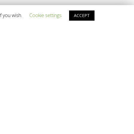
f you wish.
Cookie settings
ACCEPT
Teléfono:
[«submit TE LLAMAMOS»]
* Deja tu nº de teléfono y te
llamaremos lo antes posible,