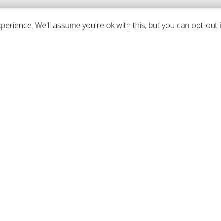
erience. We'll assume you're ok with this, but you can opt-out i
AVISO LEGAL
da Juegos Olímpicos nº3
570 Estación de Cártama
Política de privacidad
laga - España
Aviso Legal
f: +34 635 644 256
Ley de Cookies