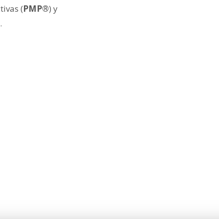
ivas (
PMP®
) y
.