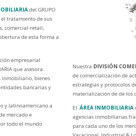
OBILIARIA
del GRUPO
l tratamiento de sus
, comercial-retail,
obertura de esta forma a
ión empresarial
Nuestra
DIVISIÓN COME
ARIA que asesora.
de comercialización de act
 inmobiliario, bienes
estrategias y protocolos de
entidades bancarias y
materialización de de los
o y latinoamericano a
El
ÁREA INMOBILIARIA
s de mercado e
agencias inmobiliarias fra
 por todo el mundo
para cada uno de los merca
Vacacional, Industrial & L