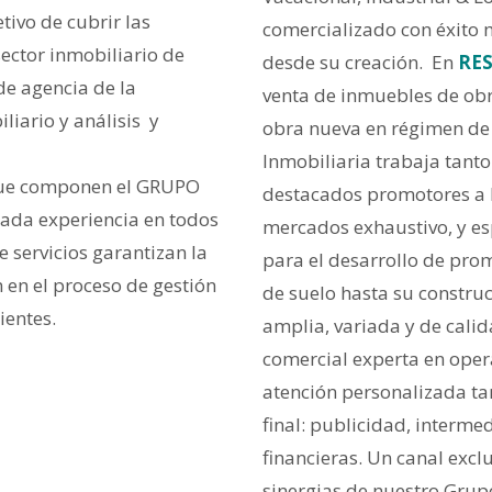
ivo de cubrir las
comercializado con éxito 
ector inmobiliario de
desde su creación. En
RE
de agencia de la
venta de inmuebles de obr
iario y análisis y
obra nueva en régimen de
Inmobiliaria trabaja tant
 que componen el GRUPO
destacados promotores a 
da experiencia en todos
mercados exhaustivo, y esp
 servicios garantizan la
para el desarrollo de pro
 en el proceso de gestión
de suelo hasta su construc
ientes.
amplia, variada y de cali
comercial experta en ope
atención personalizada tan
final: publicidad, interme
financieras. Un canal excl
sinergias de nuestro Grup