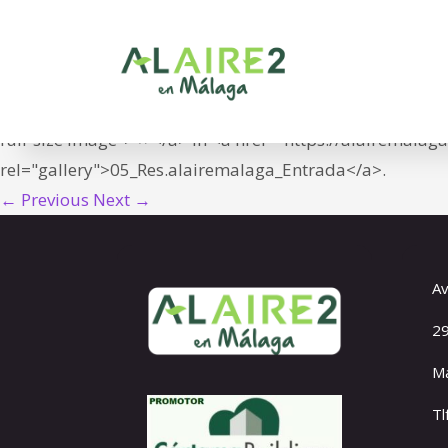
05_Res.alairemal
<span class="meta-prep meta-prep-entry-date">Publish
26T19:45:27+01:00">26/02/2022</time></span> at <a hr
full-size image"> × </a> in <a href="https://alairemala
rel="gallery">05_Res.alairemalaga_Entrada</a>.
← Previous
Next →
Av
29
Má
Tl