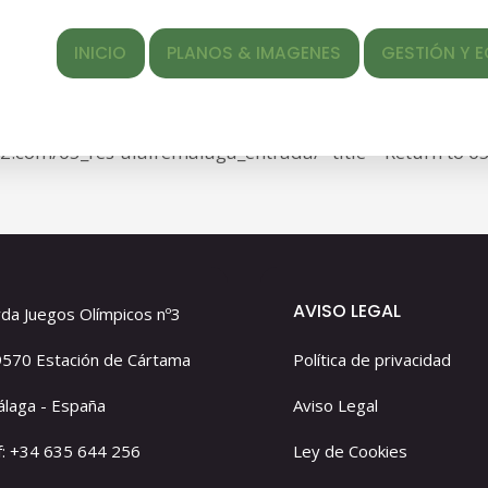
aga_Entrada
INICIO
PLANOS & IMAGENES
GESTIÓN Y EQUIPO
ed </span> <span class="entry-date"><time class="entr
LA
ef="https://alairemalaga2.com/wp-content/uploads/2022
ga2.com/05_res-alairemalaga_entrada/" title="Return to 
AVISO LEGAL
da Juegos Olímpicos nº3
570 Estación de Cártama
Política de privacidad
laga - España
Aviso Legal
f: +34 635 644 256
Ley de Cookies