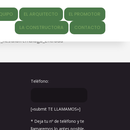
EL ARQUITECTO
EL PROMOTOR
y-date" datetime="2022-02-
 CONSTRUCTORA
CONTACTO
/02/05_Res.alairemalaga_Entrada.jpg" title="Link to
05_Res.alairemalaga_Entrada"
Teléfono:
[«submit TE LLAMAMOS»]
* Deja tu nº de teléfono y te
llamaremos lo antes posible,