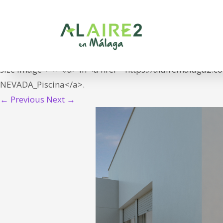
06_VILLAS NEVADA
<span class="meta-prep meta-prep-entry-date">Publish
20T13:34:04+01:00">20/05/2021</time></span> at <a hre
size image"> × </a> in <a href="https://alairemalaga2.c
NEVADA_Piscina</a>.
← Previous
Next →