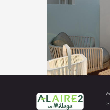
Av
29