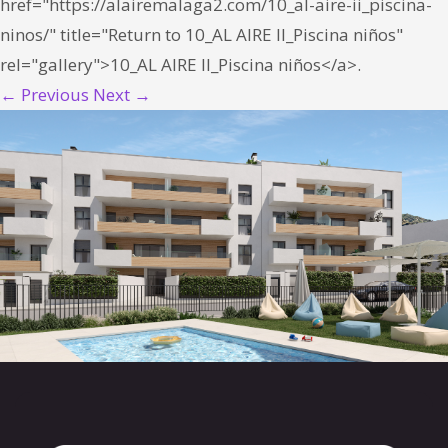
href="https://alairemalaga2.com/10_al-aire-ii_piscina-
ninos/" title="Return to 10_AL AIRE II_Piscina niños"
rel="gallery">10_AL AIRE II_Piscina niños</a>.
← Previous
Next →