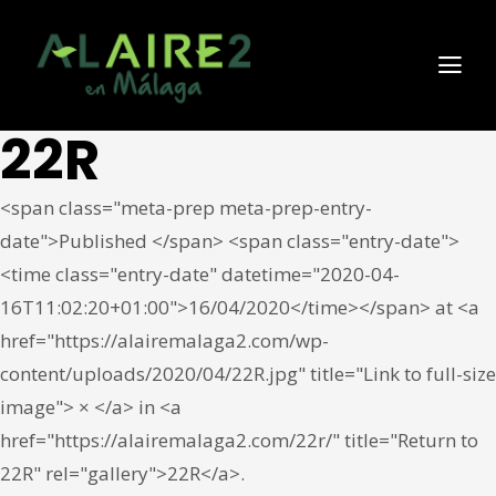
22R
<span class="meta-prep meta-prep-entry-
date">Published </span> <span class="entry-date">
<time class="entry-date" datetime="2020-04-
16T11:02:20+01:00">16/04/2020</time></span> at <a
href="https://alairemalaga2.com/wp-
content/uploads/2020/04/22R.jpg" title="Link to full-size
image"> × </a> in <a
href="https://alairemalaga2.com/22r/" title="Return to
22R" rel="gallery">22R</a>.