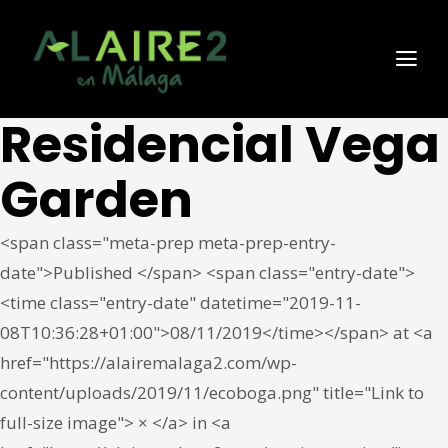
Residencial Vega
Garden
<span class="meta-prep meta-prep-entry-
date">Published </span> <span class="entry-date">
<time class="entry-date" datetime="2019-11-
08T10:36:28+01:00">08/11/2019</time></span> at <a
href="https://alairemalaga2.com/wp-
content/uploads/2019/11/ecoboga.png" title="Link to
full-size image"> × </a> in <a