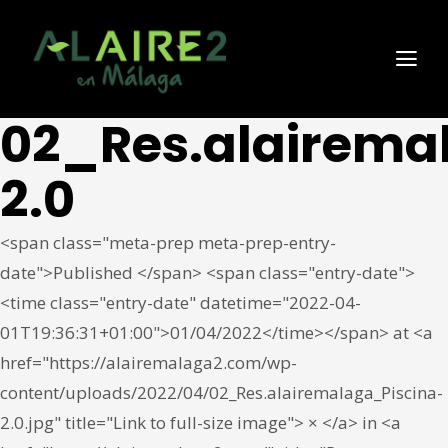
02_Res.alairema
2.0
<span class="meta-prep meta-prep-entry-
date">Published </span> <span class="entry-date">
<time class="entry-date" datetime="2022-04-
01T19:36:31+01:00">01/04/2022</time></span> at <a
href="https://alairemalaga2.com/wp-
content/uploads/2022/04/02_Res.alairemalaga_Piscina-
2.0.jpg" title="Link to full-size image"> × </a> in <a