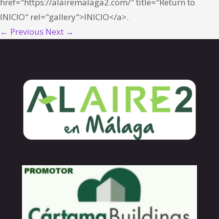
href="https://alairemalaga2.com/" title="Return to
INICIO" rel="gallery">INICIO</a>.
← Previous
Next →