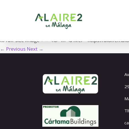
03_Res.alairemal
<span class="meta-prep meta-prep-entry-date">Publish
11T20:53:19+01:00">11/07/2022</time></span> at <a hr
to full-size image"> × </a> in <a href="https://alairemal
← Previous
Next →
Av
29
Má
Tl
c