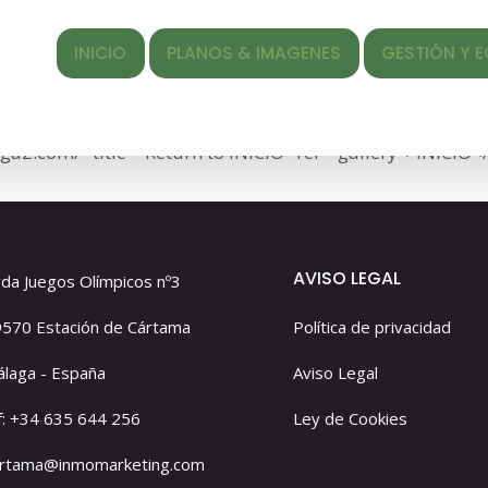
aga_Conjunto 3.0
INICIO
PLANOS & IMAGENES
GESTIÓN Y EQUIPO
ed </span> <span class="entry-date"><time class="entr
LA
ef="https://alairemalaga2.com/wp-content/uploads/2022
aga2.com/" title="Return to INICIO" rel="gallery">INICIO<
AVISO LEGAL
da Juegos Olímpicos nº3
570 Estación de Cártama
Política de privacidad
laga - España
Aviso Legal
f: +34 635 644 256
Ley de Cookies
artama@inmomarketing.com