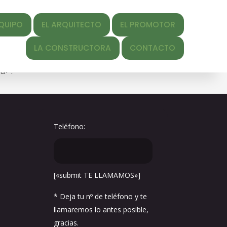
EL ARQUITECTO
EL PROMOTOR
y-date" datetime="2022-07-
 CONSTRUCTORA
CONTACTO
/07/03_Res.alairemalaga_Conjunto-3.0.png" title="Link
/a>.
Teléfono:
[«submit TE LLAMAMOS»]
* Deja tu nº de teléfono y te
llamaremos lo antes posible,
gracias.