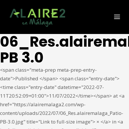
06_Res.alairema
PB 3.0
<span class="meta-prep meta-prep-entry-
date">Published </span> <span class="entry-date">
<time class="entry-date" datetime="2022-07-
11T20:52:09+01:00">11/07/2022</time></span> at <a
href="https://alairemalaga2.com/wp-
content/uploads/2022/07/06_Res.alairemalaga_Patio-
PB-3.0.jpg" title="Link to full-size image"> × </a> in <a