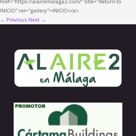
href="https://alairemalaga2.com/" title="Return to
INICIO" rel="gallery">INICIO</a>.
← Previous
Next →