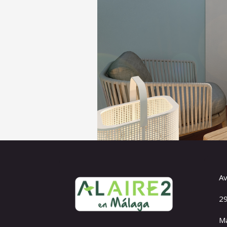
Av
29
Má