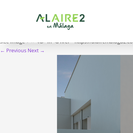
06_VILLAS NEVADA
<span class="meta-prep meta-prep-entry-date">Publish
17T09:40:14+01:00">17/06/2021</time></span> at <a hre
size image"> × </a> in <a href="https://alairemalaga2.co
← Previous
Next →