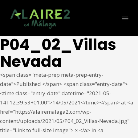
P04_02_Villas
Nevada
<span class="meta-prep meta-prep-entry-
date">Published </span> <span class="entry-date">
<time class="entry-date" datetime="2021-05-
14T12:39:53+01:00">14/05/2021</time></span> at <a
href="https://alairemalaga2.com/wp-
content/uploads/2021/05/P04_02_Villas-Nevada.jpg"
title="Link to full-size image"> × </a> in <a