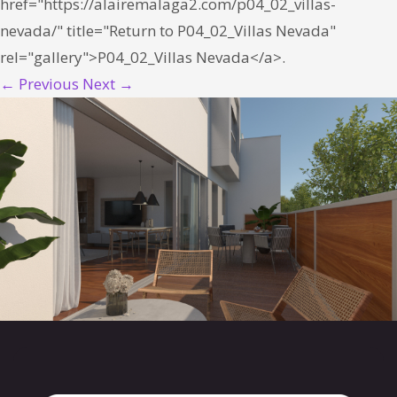
href="https://alairemalaga2.com/p04_02_villas-
nevada/" title="Return to P04_02_Villas Nevada"
rel="gallery">P04_02_Villas Nevada</a>.
← Previous
Next →