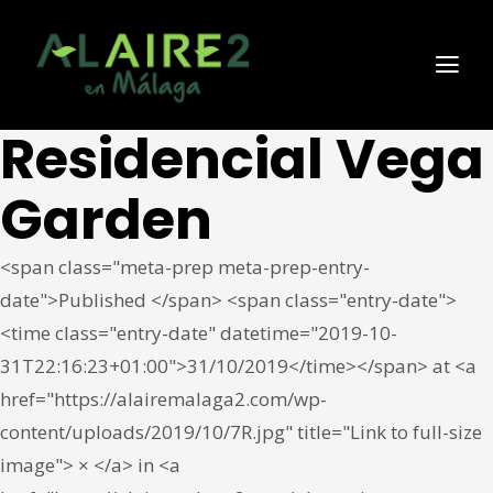
Residencial Vega
Garden
<span class="meta-prep meta-prep-entry-
date">Published </span> <span class="entry-date">
<time class="entry-date" datetime="2019-10-
31T22:16:23+01:00">31/10/2019</time></span> at <a
href="https://alairemalaga2.com/wp-
content/uploads/2019/10/7R.jpg" title="Link to full-size
image"> × </a> in <a