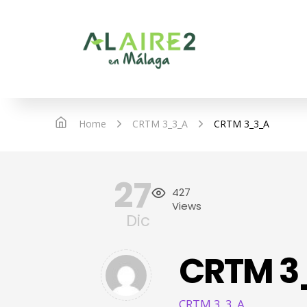
Home
CRTM 3_3_A
CRTM 3_3_A
27
427
Views
Dic
CRTM 3
CRTM 3_3_A