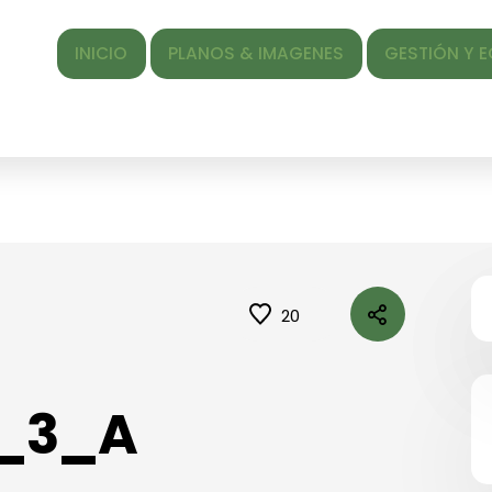
INICIO
PLANOS & IMAGENES
GESTIÓN Y EQUIPO
LA
20
_3_A