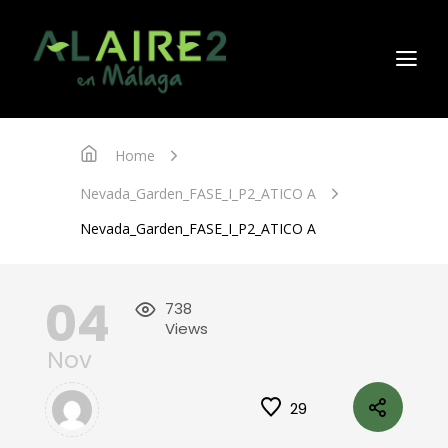
Home
Nevada_Garden_FASE_I_P2_ATICO A
Nevada_Garden_FASE_I_P2_ATICO A
04
738
Views
Nov
29